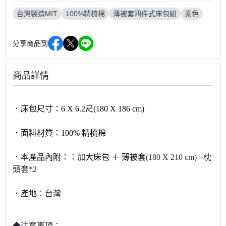
台灣製造MIT
100%精梳棉
薄被套四件式床包組
素色
分享商品到
商品詳情
．床包尺寸：
6 X 6.2尺(180 X 186 cm)
．面料材質：
100% 精梳棉
．本產品內附：
：加大床包 ＋ 薄被套
(180 X 210 cm)
+枕
頭套*2
．產地：台灣
◆注意事項：