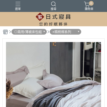
0
選單
搜尋
購物車
100%精梳棉
100%萊爾賽天絲
床墊
涼被
被胎
◎兩用/薄被床包組
⋄精梳棉系列