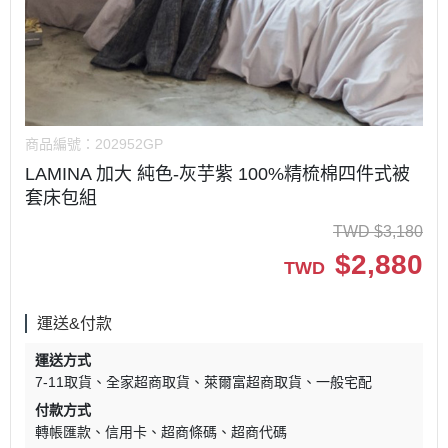
商品編號：
202952GP
LAMINA 加大 純色-灰芋紫 100%精梳棉四件式被
套床包組
TWD
$
3,180
$
2,880
TWD
運送&付款
運送方式
7-11取貨
全家超商取貨
萊爾富超商取貨
一般宅配
付款方式
轉帳匯款
信用卡
超商條碼
超商代碼