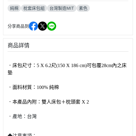
純棉
枕套床包組
台灣製造MIT
素色
分享商品到
商品詳情
．床包尺寸：
5 X 6.2尺(150 X 186 cm)可包覆28cm內之床
墊
．面料材質：100% 純棉
．本產品內附：
雙人床包＋枕頭套 X 2
．產地：台灣
◆注意事項：