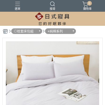
0
選單
搜尋
購物車
100%精梳棉
100%萊爾賽天絲
床墊
涼被
被胎
◎枕套床包組
⋄純棉系列