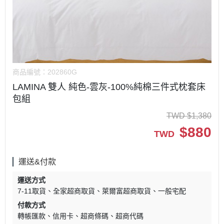
商品編號：
202860G
LAMINA 雙人 純色-雲灰-100%純棉三件式枕套床
包組
TWD
$
1,380
$
880
TWD
運送&付款
運送方式
7-11取貨
全家超商取貨
萊爾富超商取貨
一般宅配
付款方式
轉帳匯款
信用卡
超商條碼
超商代碼