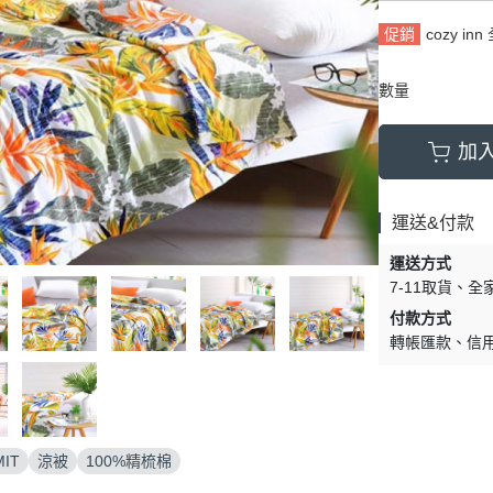
促銷
cozy in
數量
加
運送&付款
運送方式
7-11取貨
全
付款方式
轉帳匯款
信
IT
涼被
100%精梳棉