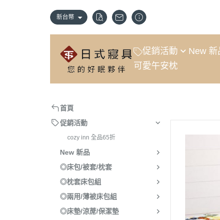
新台幣
促銷活動
New 
可愛午安枕
cozy inn 全品65折
新款上市
首頁
促銷活動
cozy inn 全品65折
New 新品
◎床包/被套/枕套
◎枕套床包組
◎兩用/薄被床包組
◎床墊/涼蓆/保潔墊