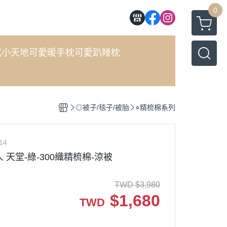
0
式小天地
可愛暖手枕
可愛趴睡枕
◎被子/毯子/被胎
⋄精梳棉系列
14
 單人 天堂-綠-300織精梳棉-涼被
TWD
$
3,980
$
1,680
TWD