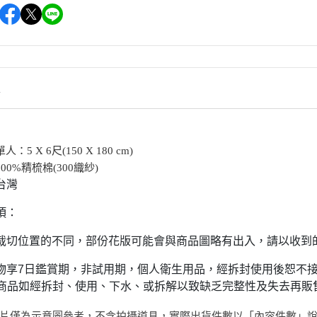
情
單人：5 X 6尺(150 X 180 cm)
100%精梳棉(300織紗)
台灣
項：
裁切位置的不同，部份花版可能會與商品圖略有出入，請以收到
物享7日鑑賞期，非試用期，個人衛生用品，經拆封使用後恕不接
)商品如經拆封、使用、下水、或拆解以致缺乏完整性及失去再
片僅為示意圖參考，不含拍攝道具，實際出貨件數以「內容件數」