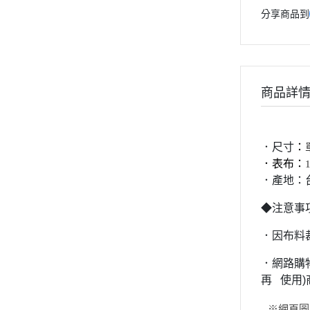
分享商品到
商品詳
．尺寸
：
．表布：
．產地：
◆注意事
．因布料
．網路購
再 使用
※網頁圖