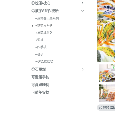
◎枕頭/枕心
◎被子/毯子/被胎
⋄萊爾賽天絲系列
⋄精梳棉系列
⋄法蘭絨系列
⋄涼被
⋄四季被
⋄毯子
⋄冬被/暖暖被
◎石墨烯
可愛暖手枕
可愛趴睡枕
可愛午安枕
台灣製造M