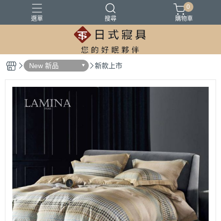
0
選單
搜尋
購物車
100%精梳棉
100%萊爾賽天絲
床墊
涼被
被胎
New 新品
新款上市