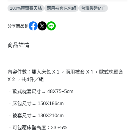
100%萊爾賽天絲
兩用被套床包組
台灣製造MIT
分享商品到
商品詳情
被套 X 1 ，歐
式枕頭套
內容件數：雙人床包 X 1 ，兩用
X 2 ，共4件／組
．歐式枕套尺寸→ 48X75+5cm
．床包尺寸→ 150X186cm
．被套尺寸→ 180X210cm
．可包覆床墊高度：33 ±5%