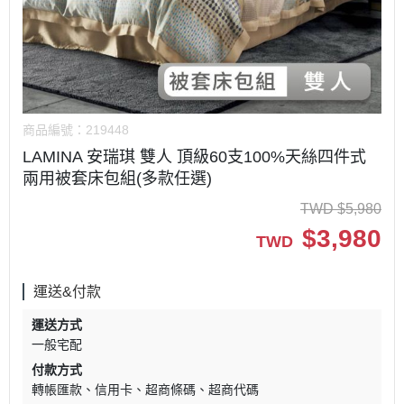
商品編號：
219448
LAMINA 安瑞琪 雙人 頂級60支100%天絲四件式
兩用被套床包組(多款任選)
TWD
$
5,980
$
3,980
TWD
運送&付款
運送方式
一般宅配
付款方式
轉帳匯款
信用卡
超商條碼
超商代碼