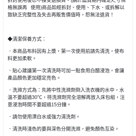
拆封使用後恕不接受退換貨。(請於鑑賞期內確定尺寸規
格無誤再 使用)商品如經拆封、使用、下水、或拆解以
致缺乏完整性及失去再販售價值時，恕無法退貨！
◆清潔保養方式：
．本商品布料因有上漿，第一次使用前請先清洗，使布
料更加柔軟。
．貼心建議第一次清洗時可加一點食用白醋浸泡，會讓
產品顏色更加穩定亮色。
．洗滌方式為：先將中性洗滌劑倒入洗衣機的水中，水
溫不要超過30℃，待洗滌劑完全溶解再放入床包組，注
意浸泡時間不要超過15分鐘。
．請勿使用漂白水或強力清洗劑。
．清洗時淺色的要與深色分開洗滌，避免顏色互染。