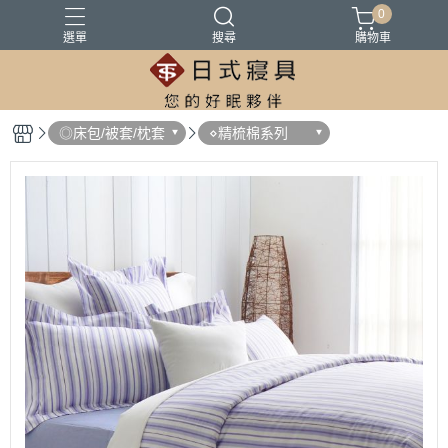
0
選單
搜尋
購物車
100%精梳棉
100%萊爾賽天絲
床墊
涼被
被胎
◎床包/被套/枕套
⋄精梳棉系列