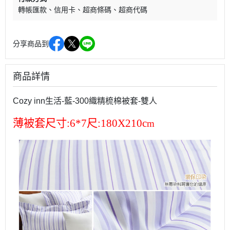
轉帳匯款
信用卡
超商條碼
超商代碼
分享商品到
商品詳情
Cozy inn生活-藍-300織精梳棉被套-雙人
薄被套尺寸
:6*7
尺
:180X210c
m