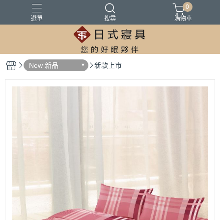
0
選單
搜尋
購物車
100%精梳棉
100%萊爾賽天絲
床墊
涼被
被胎
New 新品
新款上市