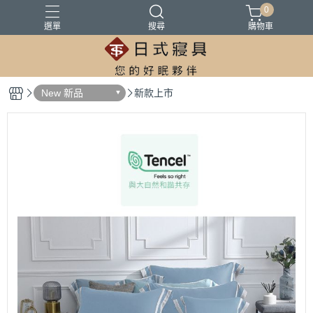
0
選單
搜尋
購物車
100%精梳棉
100%萊爾賽天絲
床墊
涼被
被胎
New 新品
新款上市