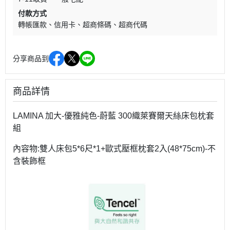
付款方式
轉帳匯款
信用卡
超商條碼
超商代碼
分享商品到
商品詳情
LAMINA 加大-優雅純色-蔚藍 300織萊賽爾天絲床包枕套
組
內容物:雙人床包5*6尺*1+歐式壓框枕套2入(48*75cm)-不
含裝飾框