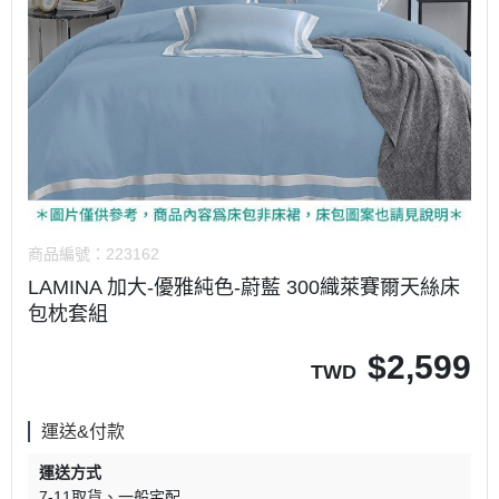
商品編號：
223162
LAMINA 加大-優雅純色-蔚藍 300織萊賽爾天絲床
包枕套組
$
2,599
TWD
運送&付款
運送方式
7-11取貨
一般宅配