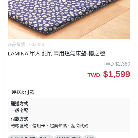
商品編號：
032436
LAMINA 單人 細竹兩用透氣床墊-櫻之戀
TWD
$
2,380
$
1,599
TWD
運送&付款
運送方式
一般宅配
付款方式
轉帳匯款
信用卡
超商條碼
超商代碼