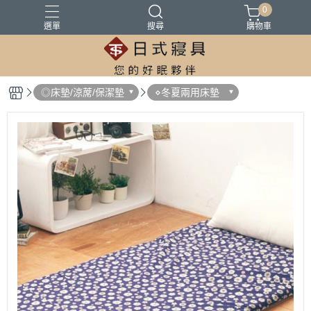
0
選單
搜尋
購物車
100%精梳棉
100%萊爾賽天絲
床墊
涼被
被胎
◎床墊/涼蓆/保潔墊
⋄冬夏兩用床墊