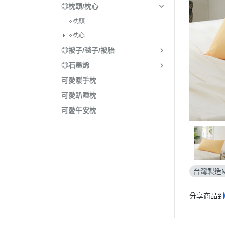
◎枕頭/枕心
⋄枕頭
⋄枕心
◎被子/毯子/被胎
◎石墨烯
可愛暖手枕
可愛趴睡枕
可愛午安枕
台灣製造M
分享商品到