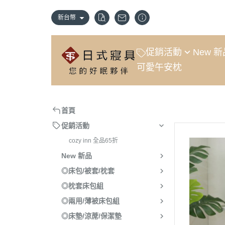
新台幣
促銷活動
New 
可愛午安枕
cozy inn 全品65折
新款上市
首頁
促銷活動
cozy inn 全品65折
New 新品
◎床包/被套/枕套
◎枕套床包組
◎兩用/薄被床包組
◎床墊/涼蓆/保潔墊