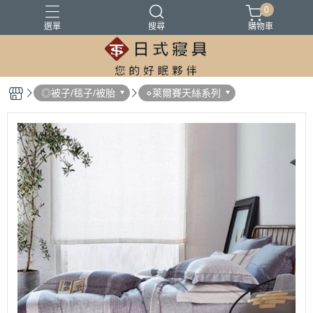
0
選單
搜尋
購物車
100%精梳棉
100%萊爾賽天絲
床墊
涼被
被胎
◎被子/毯子/被胎
⋄萊爾賽天絲系列