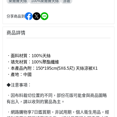
萊爾賽天絲
100%萊爾賽天絲
涼被
分享商品到
商品詳情
．面料材質：
100%
天絲
．填充材質：
100%
聚酯纖維
．本產品內附：
150*195cm(5X6.5
尺
)
天絲涼被
X1
．產地：中國
◆注意事項：
．因布料裁切位置的不同，部份花版可能會與商品圖略
有出入，請以收到的實品為主。
．網路購物享7日鑑賞期，非試用期，個人衛生用品，經