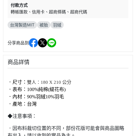
付款方式
轉帳匯款
信用卡
超商條碼
超商代碼
台灣製造MIT
被胎
羽絨
分享商品到
商品詳情
．尺寸：
雙人：180 X 210 公分
．表布：
100%純棉(緹花布)
．內材：
90%羽絨10%羽毛
．產地：
台灣
◆注意事項：
．因布料裁切位置的不同，部份花版可能會與商品圖略
有出入，請以收到的實品為主。