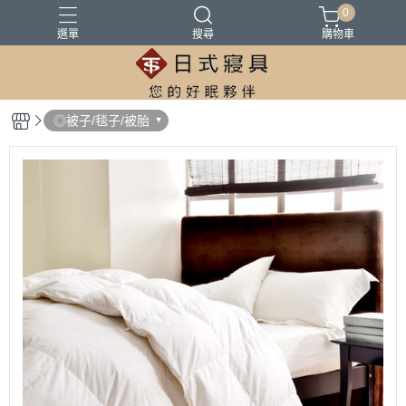
0
選單
搜尋
購物車
100%精梳棉
100%萊爾賽天絲
床墊
涼被
被胎
◎被子/毯子/被胎