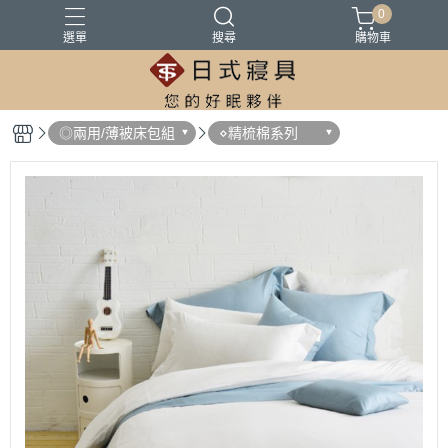
0
選單
搜尋
購物車
100%精梳棉
100%萊爾賽天絲
床墊
涼被
被胎
◎兩用/薄被床包組
⋄精梳棉系列