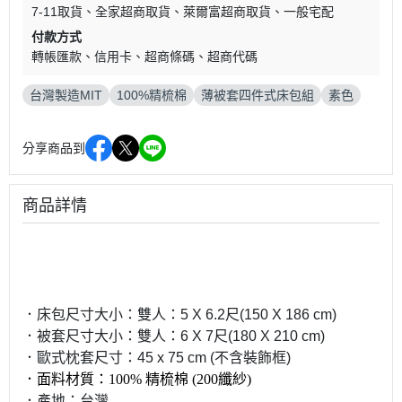
7-11取貨
全家超商取貨
萊爾富超商取貨
一般宅配
付款方式
轉帳匯款
信用卡
超商條碼
超商代碼
台灣製造MIT
100%精梳棉
薄被套四件式床包組
素色
分享商品到
商品詳情
．床包尺寸大小：雙人：
5 X 6.2
尺
(150 X 186 cm)
．被套尺寸大小：雙人：
6 X 7
尺
(180 X 210 cm)
．歐式枕套尺寸：
45 x 75 cm (
不含裝飾框
)
．
面料材質
：
100% 精梳棉 (200纖紗)
．產地：台灣