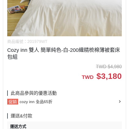
商品編號：
201979WT
Cozy inn 雙人 簡單純色-白-200織精梳棉薄被套床
包組
TWD
$
4,980
$
3,180
TWD
此商品參與的優惠活動
促銷
cozy inn 全品65折
運送&付款
運送方式