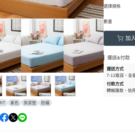
選擇規格
數量
加
運送&付款
運送方式
7-11取貨
全
付款方式
轉帳匯款
信
IT
素色
保潔墊
防蟎