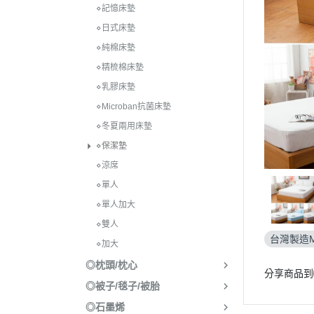
⋄記憶床墊
⋄日式床墊
⋄純棉床墊
⋄精梳棉床墊
⋄乳膠床墊
⋄Microban抗菌床墊
⋄冬夏兩用床墊
⋄保潔墊
⋄涼席
⋄單人
⋄單人加大
⋄雙人
台灣製造M
⋄加大
◎枕頭/枕心
分享商品到
◎被子/毯子/被胎
◎石墨烯