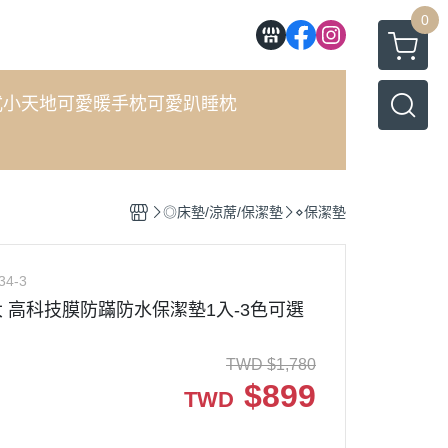
0
式小天地
可愛暖手枕
可愛趴睡枕
◎床墊/涼蓆/保潔墊
⋄保潔墊
34-3
加大 高科技膜防蹣防水保潔墊1入-3色可選
TWD
$
1,780
$
899
TWD