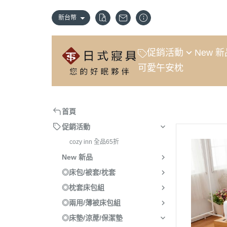
新台幣
促銷活動
New 
可愛午安枕
cozy inn 全品65折
新款上市
首頁
促銷活動
cozy inn 全品65折
New 新品
◎床包/被套/枕套
◎枕套床包組
◎兩用/薄被床包組
◎床墊/涼蓆/保潔墊