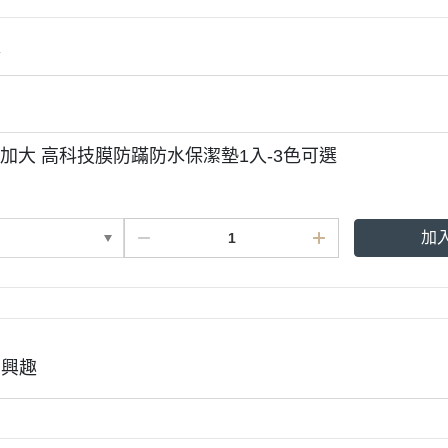
情
NA 加大 高科技膜防蹣防水保潔墊1入-3色可選
加
有興趣