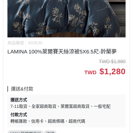
商品編號：
603636
LAMINA 100%萊爾賽天絲涼被5X6.5尺-鈴蘭夢
TWD
$
1,980
$
1,280
TWD
運送&付款
運送方式
7-11取貨
全家超商取貨
萊爾富超商取貨
一般宅配
付款方式
轉帳匯款
信用卡
超商條碼
超商代碼