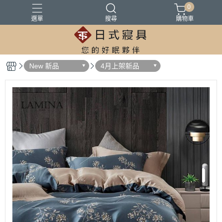
0
選單
搜尋
購物車
100%精梳棉
100%萊爾賽天絲
床墊
涼被
被胎
New 新品
4月上架新品