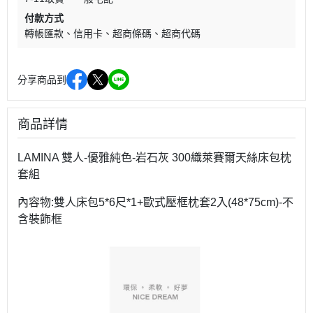
付款方式
轉帳匯款
信用卡
超商條碼
超商代碼
分享商品到
商品詳情
LAMINA 雙人-優雅純色-岩石灰 300織萊賽爾天絲床包枕
套組
內容物:雙人床包5*6尺*1+歐式壓框枕套2入(48*75cm)-不
含裝飾框