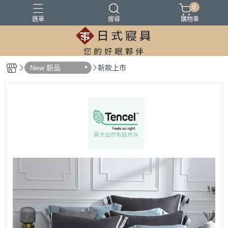
0
選單
搜尋
購物車
100%精梳棉
100%萊爾賽天絲
床墊
涼被
被胎
New 新品
新款上市