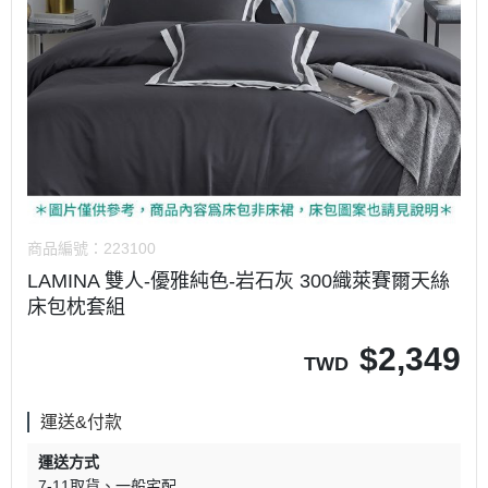
商品編號：
223100
LAMINA 雙人-優雅純色-岩石灰 300織萊賽爾天絲
床包枕套組
$
2,349
TWD
運送&付款
運送方式
7-11取貨
一般宅配